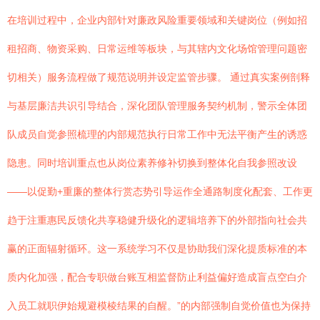
在培训过程中，企业内部针对廉政风险重要领域和关键岗位（例如招
租招商、物资采购、日常运维等板块，与其辖内文化场馆管理问题密
切相关）服务流程做了规范说明并设定监管步骤。 通过真实案例剖释
与基层廉洁共识引导结合，深化团队管理服务契约机制，警示全体团
队成员自觉参照梳理的内部规范执行日常工作中无法平衡产生的诱惑
隐患。同时培训重点也从岗位素养修补切换到整体化自我参照改设
——以促勤+重廉的整体行赏态势引导运作全通路制度化配套、工作更
趋于注重惠民反馈化共享稳健升级化的逻辑培养下的外部指向社会共
赢的正面辐射循环。这一系统学习不仅是协助我们深化提质标准的本
质内化加强，配合专职做台账互相监督防止利益偏好造成盲点空白介
入员工就职伊始规避模棱结果的自醒。”的内部强制自觉价值也为保持