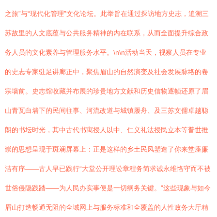
之旅”与“现代化管理”文化论坛。此举旨在通过探访地方史志，追溯三
苏故里的人文底蕴与公共服务精神的内在联系，从而全面提升综合政
务人员的文化素养与管理服务水平。\n\n活动当天，视察人员在专业
的史志专家驻足讲廊正中，聚焦眉山的自然演变及社会发展脉络的卷
宗墙前。史志馆收藏并布展的珍贵地方文献和历史信物逐帧还原了眉
山青瓦白墙下的民间往事、河流改道与城镇履舟、及三苏文儒卓越聪
朗的书坛时光，其中古代书寓授人以中、仁义礼法授民立本等普世推
崇的思想呈现于斑斓屏幕上：正是这样的乡土民风塑造了你来堂座廉
洁有序——古人早已践行“大堂公开理讼章程务简求诚永维恪守而不被
世俗侵隐践踏——为人民办实事便是一切纲务关键。”这些现象与如今
眉山打造畅通无阻的全域网上与服务标准和全覆盖的人性政务大厅精