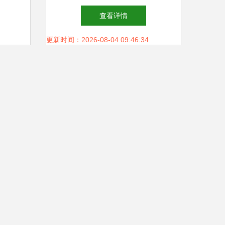
——文
题系列活动盛大开启 全民健
查看详情
升级
身热潮燃动泉城 文化场馆管
更新时间：2026-08-04 09:46:34
理服务新气象