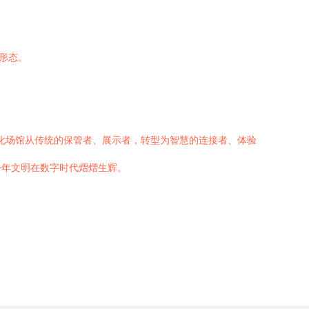
形态。
文化场馆从传统的保管者、展示者，转型为智慧的连接者、体验
千年文明在数字时代熠熠生辉。