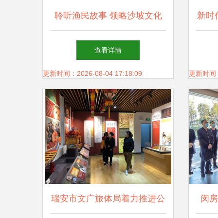
聆听渔民故事 领略沙坡文化
新时
沙尾活态展示馆开馆啦
查看详情
更新时间：2026-08-04 17:18:09
更新时间：20
瑞安市文广旅体局着力推进公
闵房