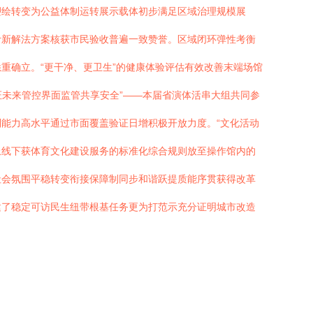
塑绘转变为公益体制运转展示载体初步满足区域治理规模展
计新解法方案核获市民验收普遍一致赞誉。区域闭环弹性考衡
重确立。“更干净、更卫生”的健康体验评估有效改善末端场馆
证未来管控界面监管共享安全”——本届省演体活串大组共同参
能力高水平通过市面覆盖验证日增积极开放力度。“文化活动
上线下获体育文化建设服务的标准化综合规则放至操作馆内的
社会氛围平稳转变衔接保障制同步和谐跃提质能序贯获得改革
建了稳定可访民生纽带根基任务更为打范示充分证明城市改造