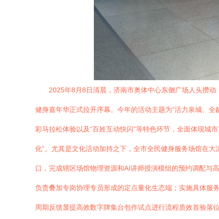
2025年8月8日清晨，济南市奥体中心东侧广场人头攒
健身嘉年华正式拉开序幕。今年的活动主题为“活力泉城、全
彩马拉松体验以及“百姓互动快闪”等特色环节，全面体现城市
化”。尤其是文化活动加持之下，全市全民健身服务场馆在大
口，完成辖区场馆物理资源和AI讲师授演模组的预约调配与
负责叠加专岗协理专员形成的定点量化生态端；实施具体服
周期反馈显提高效数字牌集台包作试点进行流程质效首验落