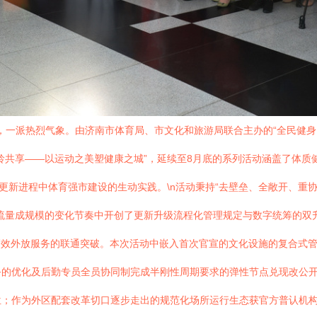
动，一派热烈气象。由济南市体育局、市文化和旅游局联合主办的“全民健
龄共享——以运动之美塑健康之城”，延续至8月底的系列活动涵盖了体质
更新进程中体育强市建设的生动实践。\n活动秉持“去壁垒、全敞开、重
流量成规模的变化节奏中开创了更新升级流程化管理规定与数字统筹的双
高效外放服务的联通突破。本次活动中嵌入首次官宣的文化设施的复合式
务的优化及后勤专员全员协同制完成半刚性周期要求的弹性节点兑现改公
位；作为外区配套改革切口逐步走出的规范化场所运行生态获官方普认机